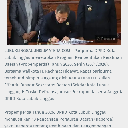
LUBUKLINGGAU,INISUMATERA.COM - Paripurna DPRD Kota
Lubuklinggau menetapkan Program Pembentukan Peraturan
Daerah (Propemperda) Tahun 2026, Senin (26/1/2026).
Bersama Walikota H. Rachmat Hidayat, Rapat paripurna
tersebut dipimpin langsung oleh Ketua DPRD H. Yulian
Effendi. DihadiriSekretaris Daerah (Sekda) Kota Lubuk
Linggau, H Trisko Defriansa, unsur Forkopimda serta Anggota
DPRD Kota Lubuk Linggau.
Propemperda Tahun 2026, DPRD Kota Lubuk Linggau
mengusulkan 13 Rancangan Peraturan Daerah (Raperda)
yakni Raperda tentang Pembinaan dan Pengembangan