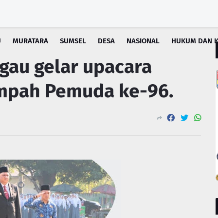
U
MURATARA
SUMSEL
DESA
NASIONAL
HUKUM DAN K
gau gelar upacara
umpah Pemuda ke-96.