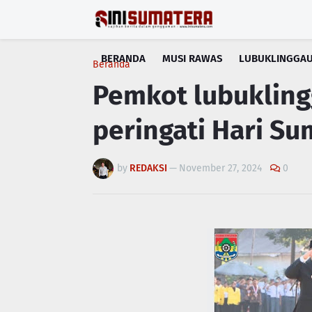
BERANDA
MUSI RAWAS
LUBUKLINGGA
Beranda
Pemkot lubukling
peringati Hari S
by
REDAKSI
—
November 27, 2024
0