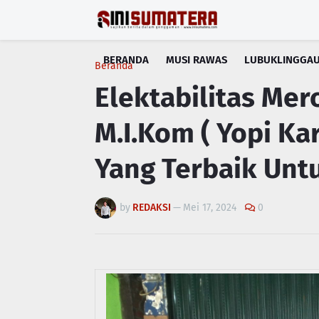
BERANDA
MUSI RAWAS
LUBUKLINGGA
Beranda
Elektabilitas Mer
M.I.Kom ( Yopi Ka
Yang Terbaik Unt
by
REDAKSI
—
Mei 17, 2024
0