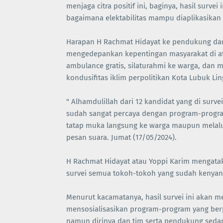
menjaga citra positif ini, baginya, hasil surve
bagaimana elektabilitas mampu diaplikasikan
Harapan H Rachmat Hidayat ke pendukung dan 
mengedepankan kepentingan masyarakat di at
ambulance gratis, silaturahmi ke warga, dan
kondusifitas iklim perpolitikan Kota Lubuk Li
" Alhamdulillah dari 12 kandidat yang di surve
sudah sangat percaya dengan program-progra
tatap muka langsung ke warga maupun melalui
pesan suara. Jumat (17/05/2024).
H Rachmat Hidayat atau Yoppi Karim mengataka
survei semua tokoh-tokoh yang sudah kenyang
Menurut kacamatanya, hasil survei ini akan 
mensosialisasikan program-program yang berp
namun dirinya dan tim serta pendukung seda