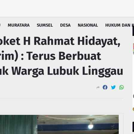
U
MURATARA
SUMSEL
DESA
NASIONAL
HUKUM DAN K
oket H Rahmat Hidayat,
rim) : Terus Berbuat
uk Warga Lubuk Linggau